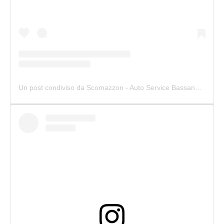
Un post condiviso da Scomazzon - Auto Service Bassano (@scomazzon_asb)