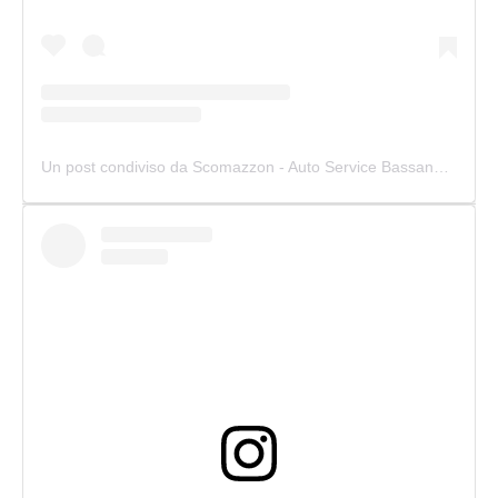
Un post condiviso da Scomazzon - Auto Service Bassano (@scomazzon_asb)