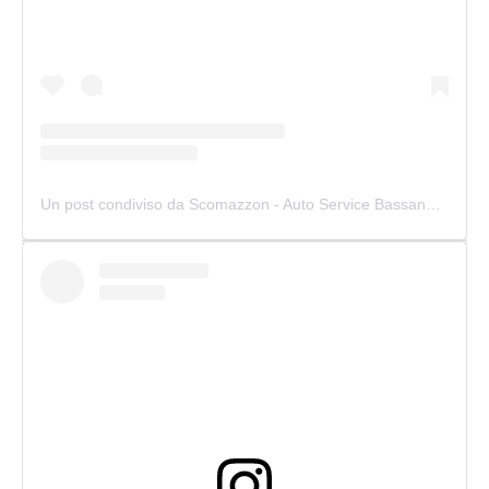
Un post condiviso da Scomazzon - Auto Service Bassano (@scomazzon_asb)