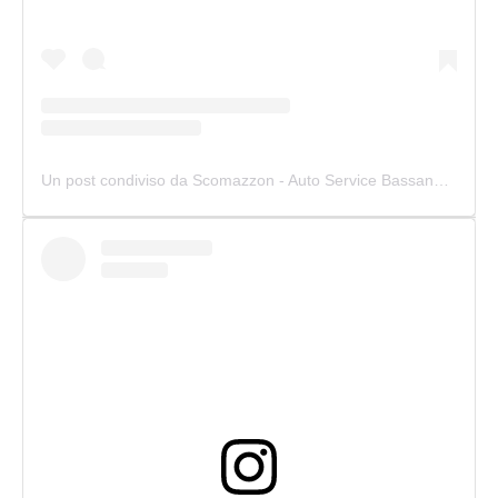
Un post condiviso da Scomazzon - Auto Service Bassano (@scomazzon_asb)