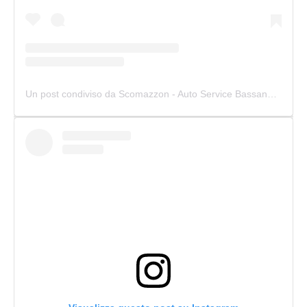
Un post condiviso da Scomazzon - Auto Service Bassano (@scomazzon_asb)