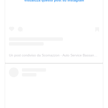
Visualizza questo post su Instagram
Un post condiviso da Scomazzon - Auto Service Bassano (@scomazzon_asb)